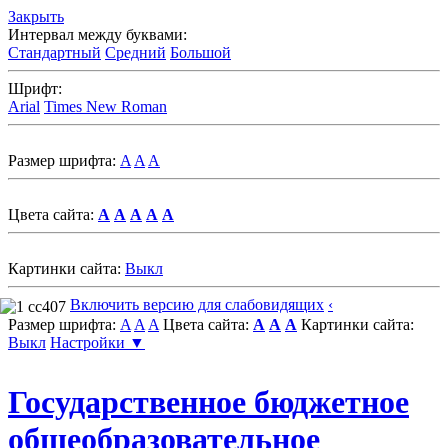
Закрыть
Интервал между буквами:
Стандартный
Средний
Большой
Шрифт:
Arial
Times New Roman
Размер шрифта:
A
A
A
Цвета сайта:
A
A
A
A
A
Картинки сайта:
Выкл
Включить версию для слабовидящих
‹
Размер шрифта:
A
A
A
Цвета сайта:
A
A
A
Картинки сайта:
Выкл
Настройки ▼
Государственное бюджетное
общеобразовательное