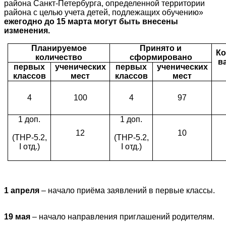
района Санкт-Петербурга, определенной территории
района с целью учета детей, подлежащих обучению»
ежегодно до 15 марта могут быть внесены
изменения.
Планируемое
Принято и
Ко
количество
сформировано
в
первых
ученических
первых
ученических
классов
мест
классов
мест
4
100
4
97
1 доп.
1 доп.
12
10
(ТНР-5.2,
(ТНР-5.2,
I
отд.)
I
отд.)
1 апреля
– начало приёма заявлений в первые классы.
19 мая
– начало направления приглашений родителям.