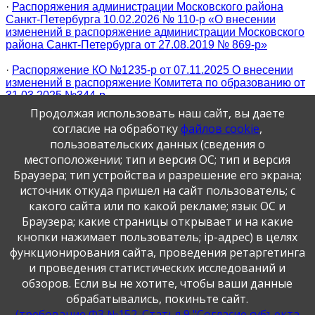
·
Распоряжения администрации Московского района
Санкт-Петербурга 10.02.2026 № 110-р «О внесении
изменений в распоряжение администрации Московского
района Санкт-Петербурга от 27.08.2019 № 869-р»
·
Распоряжение КО №1235-р от 07.11.2025 О внесении
изменений в распоряжение Комитета по образованию от
31.03.2025 №344-р
Продолжая использовать наш сайт, вы даете
согласие на обработку
файлов cookie
,
·
Распоряжение Комитета по образованию от 31.03.2025
пользовательских данных (сведения о
№ 344-р
местоположении; тип и версия ОС; тип и версия
Браузера; тип устройства и разрешение его экрана;
источник откуда пришел на сайт пользователь; с
Публикация персональных данных, в том числе
какого сайта или по какой рекламе; язык ОС и
фотографий, производится в соответствии с
Федеральным законом от 27.07.2006 г. № 152-ФЗ " О
Браузера; какие страницы открывает и на какие
персональных данных", с согласия субъекта персональных
кнопки нажимает пользователь; ip-адрес) в целях
данных".
функционирования сайта, проведения ретаргетинга
и проведения статистических исследований и
обзоров. Если вы не хотите, чтобы ваши данные
обрабатывались, покиньте сайт.
(требование ФЗ №152. Статья 9 "Согласие субъекта