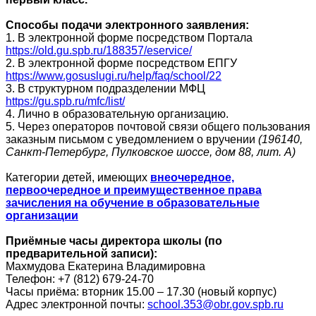
Способы подачи электронного заявления:
1.
В электронной форме посредством Портала
https://old.gu.spb.ru/188357/eservice/
2.
В электронной форме посредством ЕПГУ
https://www.gosuslugi.ru/help/faq/school/22
3.
В структурном подразделении МФЦ
https://gu.spb.ru/mfc/list/
4.
Лично в образовательную организацию.
5.
Через операторов почтовой связи общего пользования
заказным письмом с уведомлением о вручении
(196140,
Санкт-Петербург, Пулковское шоссе, дом 88, лит. А)
Категории детей, имеющих
внеочередное,
первоочередное и преимущественное права
зачисления на обучение в образовательные
организации
Приёмные часы директора школы (по
предварительной записи):
Махмудова Екатерина Владимировна
Телефон: +7 (812) 679-24-70
Часы приёма: вторник 15.00 – 17.30 (новый корпус)
Адрес электронной почты:
school
.353@
obr
.
gov
.
spb
.
ru